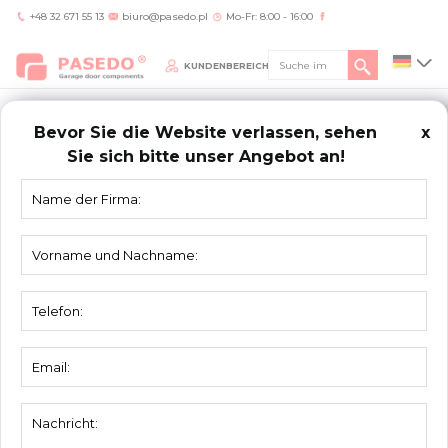
+48 32 671 55 13
biuro@pasedo.pl
Mo-Fr: 8:00 - 16:00
KUNDENBEREICH
Bevor Sie die Website verlassen, sehen
x
Sie sich bitte unser Angebot an!
Home
/
Produkte
/
Toprollenhalter
TOPROLLENHALTER
Toprollenhalter 4301
Toprollenhalter 4301-9016