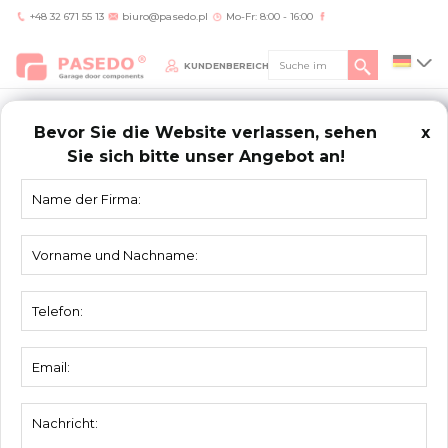
+48 32 671 55 13
biuro@pasedo.pl
Mo-Fr: 8:00 - 16:00
KUNDENBEREICH
Bevor Sie die Website verlassen, sehen
x
Sie sich bitte unser Angebot an!
Home
/
Produkte
/
Montageplatten, Schieneklipse
/
Klemmplatte 564048-M8
MONTAGEPLATTEN,
SCHIENEKLIPSE
Klemmplatte 564048-M8
Material:
Verzinktstahl
Einheit:
Stück
Verpackung:
50 St.
Gewicht:
0,036 kg
Dicke:
4 mm