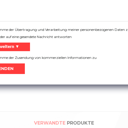
timme der Übertragung und Verarbeitung meiner personenbezogenen Daten 
der auf eine gesendete Nachricht antworten
weitern ▼
NI-F Systeme
timme der Zusendung von kommerziellen Informationen zu
VERWANDTE
PRODUKTE