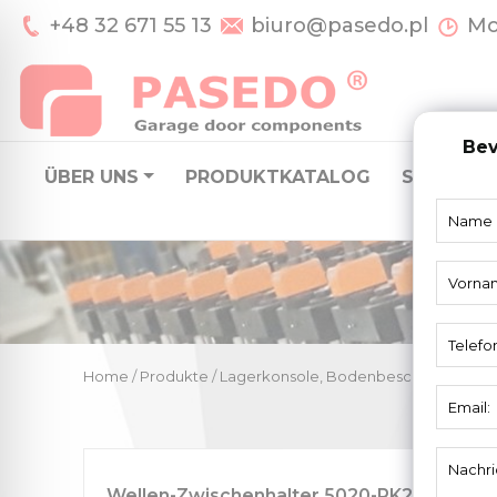
+48 32 671 55 13
biuro@pasedo.pl
Mo-
Bev
ÜBER UNS
PRODUKTKATALOG
SYSTEME 
Home
/
Produkte
/
Lagerkonsole, Bodenbeschlag
/
Welle
Wellen-Zwischenhalter 5020-RK200