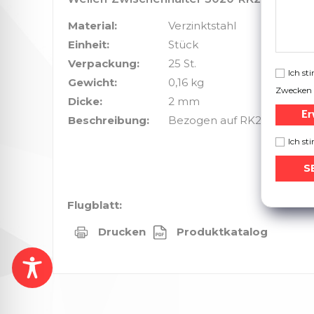
Material:
Verzinktstahl
Einheit:
Stück
Verpackung:
25 St.
Ich s
Gewicht:
0,16 kg
Zwecken 
Dicke:
2 mm
Er
Beschreibung:
Bezogen auf RK200 und U
Ich s
Flugblatt:
Drucken
Produktkatalog