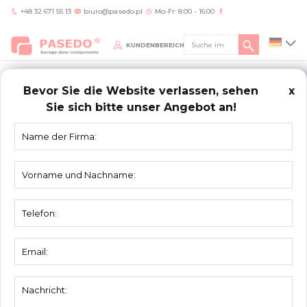
+48 32 671 55 13
biuro@pasedo.pl
Mo-Fr: 8:00 - 16:00
KUNDENBEREICH
Bevor Sie die Website verlassen, sehen
x
Sie sich bitte unser Angebot an!
Home
/
Produkte
/
Andere
/
Winkelprofil 2,0 mm
ANDERE
Winkelprofil 2,0 mm
Material:
Verzinktstahl
Einheit:
Stuck
Verpackung:
50 St.
Dicke:
2,0mm
Wymiar:
90mm x 65mm x L