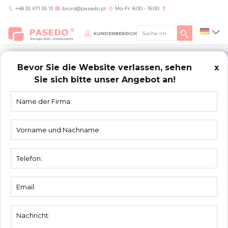
+48 32 671 55 13
biuro@pasedo.pl
Mo-Fr: 8:00 - 16:00
KUNDENBEREICH
Bevor Sie die Website verlassen, sehen
x
Sie sich bitte unser Angebot an!
Home
/
Produkte
/
Renovierungssystem
/
Anschlussstück zum Sanierungssystem
57120-REN
RENOVIERUNGSSYSTEM
Anschlussstück zum Sanierungssystem
57120-REN
Material:
Verzinktstahl
Einheit:
Stück
Verpackung:
20 St.
Dicke:
2,5 mm