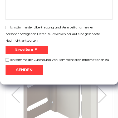
Gewicht:
0,22 kg
Montagewinkel im Sanierungssystem
Beschreibung:
120mm
Ich stimme der Übertragung und Verarbeitung meiner
personenbezogenen Daten zu Zwecken der auf eine gesendete
Flugblatt:
Nachricht antworten
Drucken
Produktkatalog
Erweitern ▼
Ich stimme der Zusendung von kommerziellen Informationen zu