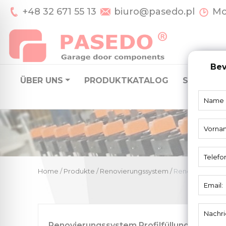
+48 32 671 55 13
biuro@pasedo.pl
Mo-
Bev
ÜBER UNS
PRODUKTKATALOG
SYSTEME 
Home
/
Produkte
/
Renovierungssystem
/
Renovierungssy
Renovierungssystem Profilfüllung 78120E