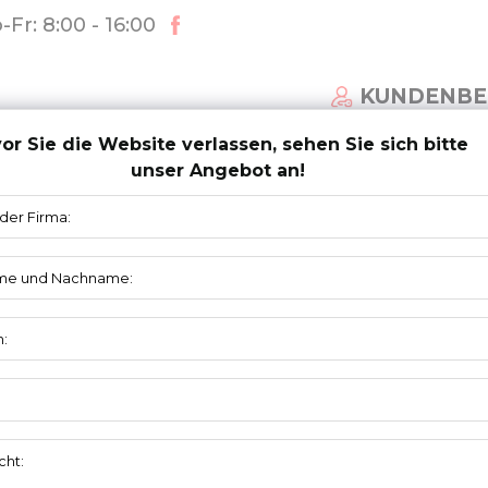
Fr: 8:00 - 16:00
KUNDENBE
or Sie die Website verlassen, sehen Sie sich bitte
unser Angebot an!
FÜR SEKTIONALTORE
NACHRICHTEN
HERUNT
stem Profilfüllung 78120EPS-REN
RENOVIERUNGSSYSTEM
PS-REN