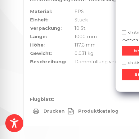
Material:
EPS
Einheit:
Stück
Verpackung:
10 St.
Ich s
Länge:
1000 mm
Zwecken 
Höhe:
117,6 mm
Er
Gewicht:
0,031 kg
Beschreibung:
Dämmfüllung verwendet mi
Ich s
Flugblatt:
Drucken
Produktkatalog