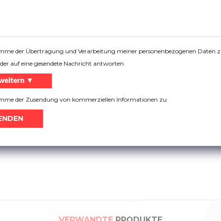
timme der Übertragung und Verarbeitung meiner personenbezogenen Daten 
der auf eine gesendete Nachricht antworten
weitern ▼
t Sanierungssystem 15103500-REN-120
timme der Zusendung von kommerziellen Informationen zu
VERWANDTE
PRODUKTE