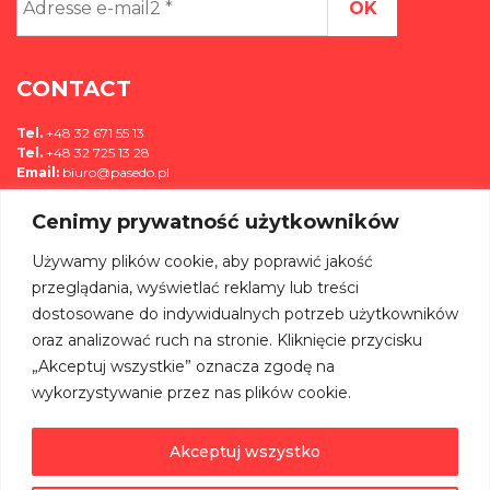
e-
mail2
*
CONTACT
Tel.
+48 32 671 55 13
Tel.
+48 32 725 13 28
Email:
biuro@pasedo.pl
Cenimy prywatność użytkowników
ul. Przemysłowa 11
42-400 Zawiercie, Polska
Używamy plików cookie, aby poprawić jakość
MÉDIAS
przeglądania, wyświetlać reklamy lub treści
dostosowane do indywidualnych potrzeb użytkowników
REJOIGNEZ-NOUS SUR:
oraz analizować ruch na stronie. Kliknięcie przycisku
„Akceptuj wszystkie” oznacza zgodę na
wykorzystywanie przez nas plików cookie.
Akceptuj wszystko
©
PASEDO
Wszelkie Prawa Zastrzeżone 2022 | Projekt & Realizacja