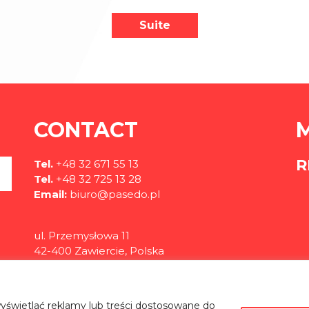
Suite
CONTACT
R
Tel.
+48 32 671 55 13
Tel.
+48 32 725 13 28
Email:
biuro@pasedo.pl
ul. Przemysłowa 11
42-400 Zawiercie, Polska
©
PASEDO
Wszelkie Prawa Zastrzeżone 2022 | Projekt & Realizacja
yświetlać reklamy lub treści dostosowane do