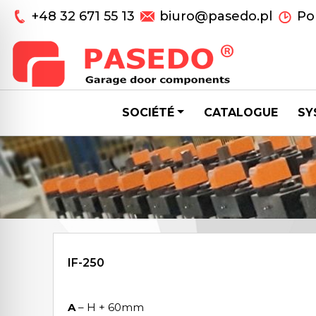
+48 32 671 55 13
biuro@pasedo.pl
Pon
SOCIÉTÉ
CATALOGUE
SY
IF-250
A
– H + 60mm