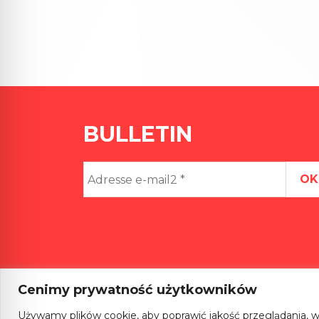
BULLETIN
Adresse
e-
mail2
*
Cenimy prywatność użytkowników
Używamy plików cookie, aby poprawić jakość przeglądania, w