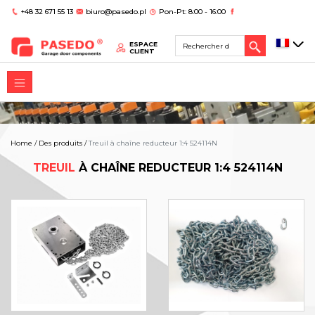
+48 32 671 55 13
biuro@pasedo.pl
Pon-Pt: 8:00 - 16:00
ESPACE
CLIENT
Home
/
Des produits
/
Treuil à chaîne reducteur 1:4 524114N
TREUIL
À CHAÎNE REDUCTEUR 1:4 524114N