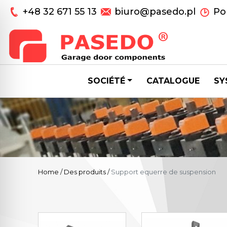
+48 32 671 55 13
biuro@pasedo.pl
Pon
SOCIÉTÉ
CATALOGUE
SY
Home
/
Des produits
/
Support equerre de suspension