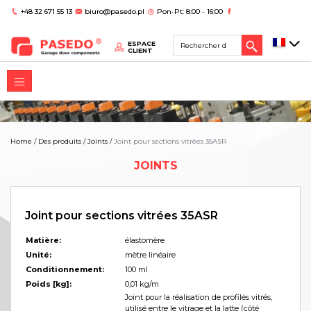
+48 32 671 55 13
biuro@pasedo.pl
Pon-Pt: 8:00 - 16:00
ESPACE
CLIENT
Home
/
Des produits
/
Joints
/
Joint pour sections vitrées 35ASR
JOINTS
Joint pour sections vitrées 35ASR
Matière:
élastomère
Unité:
mètre linéaire
Conditionnement:
100 ml
Poids [kg]:
0,01 kg/m
Joint pour la réalisation de profilés vitrés,
utilisé entre le vitrage et la latte (côté