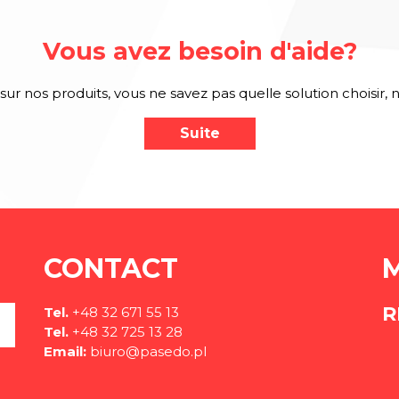
Vous avez besoin d'aide?
sur nos produits, vous ne savez pas quelle solution choisir, 
Suite
CONTACT
R
Tel.
+48 32 671 55 13
Tel.
+48 32 725 13 28
Email:
biuro@pasedo.pl