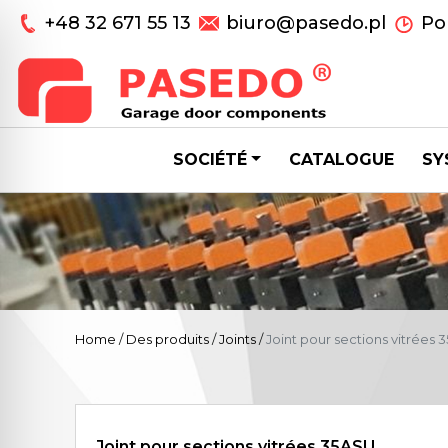
+48 32 671 55 13
biuro@pasedo.pl
Pon
SOCIÉTÉ
CATALOGUE
SY
Home
/
Des produits
/
Joints
/
Joint pour sections vitrées
Joint pour sections vitrées 35ASU