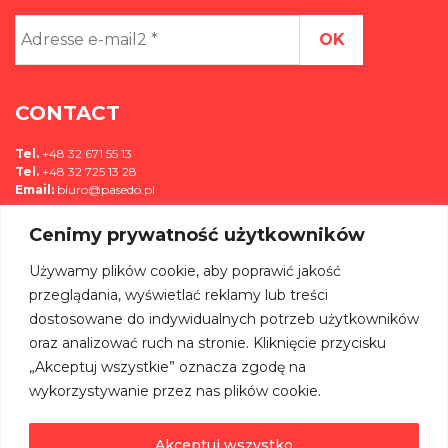
Adresse
e-
mail2
*
CONTACT
Tel.
+48 32 671 55 13
Tel.
+48 32 725 13 28
Email:
biuro@pasedo.pl
Cenimy prywatność użytkowników
ul. Przemysłowa 11
42-400 Zawiercie, Polska
Używamy plików cookie, aby poprawić jakość
MÉDIAS
przeglądania, wyświetlać reklamy lub treści
dostosowane do indywidualnych potrzeb użytkowników
REJOIGNEZ-NOUS SUR:
oraz analizować ruch na stronie. Kliknięcie przycisku
„Akceptuj wszystkie” oznacza zgodę na
wykorzystywanie przez nas plików cookie.
Akceptuj wszystko