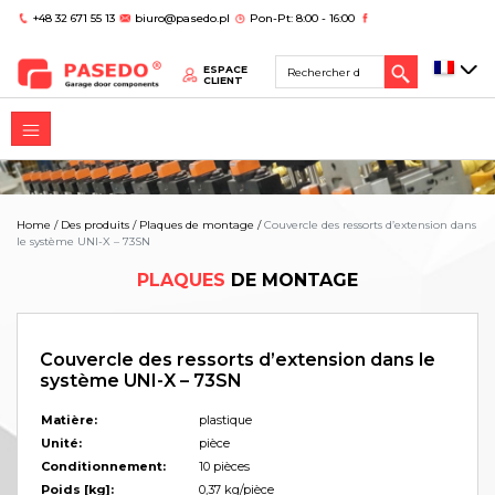
+48 32 671 55 13
biuro@pasedo.pl
Pon-Pt: 8:00 - 16:00
ESPACE
CLIENT
Home
/
Des produits
/
Plaques de montage
/
Couvercle des ressorts d’extension dans
le système UNI-X – 73SN
PLAQUES
DE MONTAGE
Couvercle des ressorts d’extension dans le
système UNI-X – 73SN
Matière:
plastique
Unité:
pièce
Conditionnement:
10 pièces
Poids [kg]:
0,37 kg/pièce