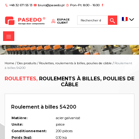
+48 32 671 55 13
biuro@pasedo.pl
Pon-Pt: 8:00 - 16:00
ESPACE
CLIENT
Home
/
Des produits
/
Roulettes, roulements à billes, poulies de câble
/
Roulement
à billes 54200
ROULETTES,
ROULEMENTS À BILLES, POULIES DE
CÂBLE
Roulement à billes 54200
Matière:
acier galvanisé
Unité:
pièce
Conditionnement:
200 pièces
Poids [kg]:
0,10 kg