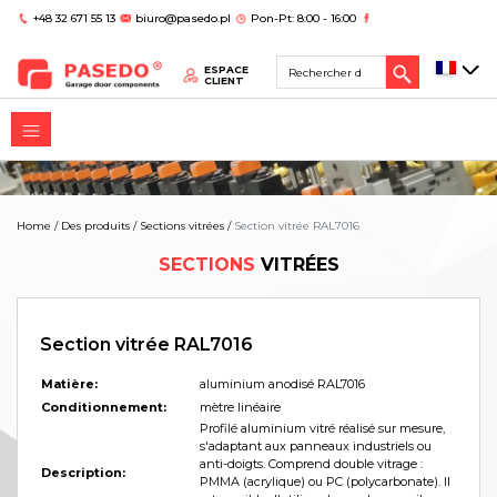
+48 32 671 55 13
biuro@pasedo.pl
Pon-Pt: 8:00 - 16:00
ESPACE
CLIENT
Home
/
Des produits
/
Sections vitrées
/
Section vitrée RAL7016
SECTIONS
VITRÉES
Section vitrée RAL7016
Matière:
aluminium anodisé RAL7016
Conditionnement:
mètre linéaire
Profilé aluminium vitré réalisé sur mesure,
s'adaptant aux panneaux industriels ou
anti-doigts. Comprend double vitrage :
Description:
PMMA (acrylique) ou PC (polycarbonate). Il