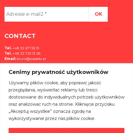
Adresse
e-
mail2
*
CONTACT
Tel.
+48 32 671 55 13
Tel.
+48 32 725 13 28
Email:
biuro@pasedo.pl
Cenimy prywatność użytkowników
ul. Przemysłowa 11
42-400 Zawiercie, Polska
Używamy plików cookie, aby poprawić jakość
MÉDIAS
przeglądania, wyświetlać reklamy lub treści
dostosowane do indywidualnych potrzeb użytkowników
REJOIGNEZ-NOUS SUR:
oraz analizować ruch na stronie. Kliknięcie przycisku
„Akceptuj wszystkie” oznacza zgodę na
wykorzystywanie przez nas plików cookie.