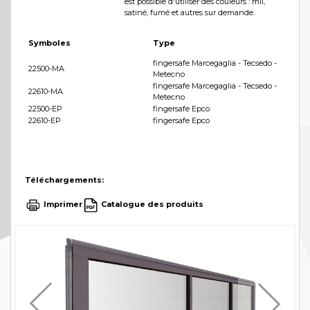
est possible d'utiliser des couleurs : mil,
satiné, fumé et autres sur demande.
Symboles
Type
fingersafe Marcegaglia - Tecsedo -
22500-MA
Metecno
fingersafe Marcegaglia - Tecsedo -
22610-MA
Metecno
22500-EP
fingersafe Epco
22610-EP
fingersafe Epco
Téléchargements:
Imprimer
Catalogue des produits