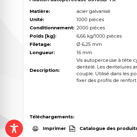
Matière:
acier galvanisé
Unité:
1000 pièces
Conditionnement:
2000 pièces
Poids [kg]:
6,66 kg/1000 pièces
Filetage:
Ø 6,25 mm
Longueur:
16 mm
Vis autoperceuse à tête cy
dentelé. Les dentelures am
Description:
couple. Utilisé dans les po
fixer des profils de renfo
Téléchargements:
Imprimer
Catalogue des produit