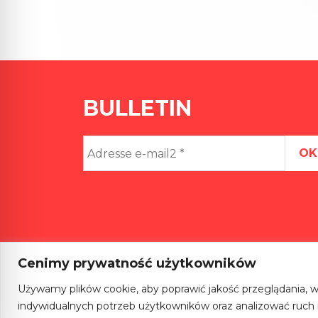
BULLETIN
Adresse
e-
mail2
*
Cenimy prywatność użytkowników
Używamy plików cookie, aby poprawić jakość przeglądania, w
indywidualnych potrzeb użytkowników oraz analizować ruch na