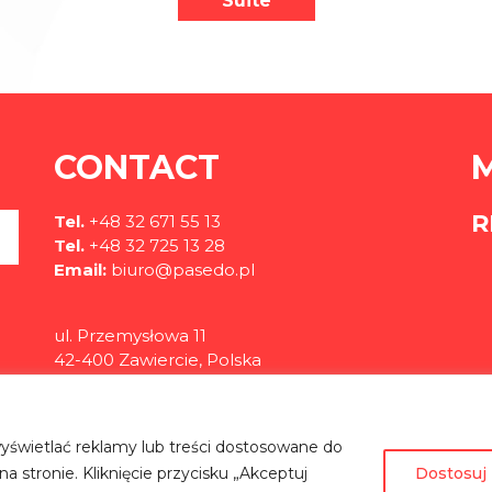
Suite
CONTACT
R
Tel.
+48 32 671 55 13
Tel.
+48 32 725 13 28
Email:
biuro@pasedo.pl
ul. Przemysłowa 11
42-400 Zawiercie, Polska
©
PASEDO
Wszelkie Prawa Zastrzeżone 2022 | Projekt & Realizacja
yświetlać reklamy lub treści dostosowane do
 stronie. Kliknięcie przycisku „Akceptuj
Dostosuj