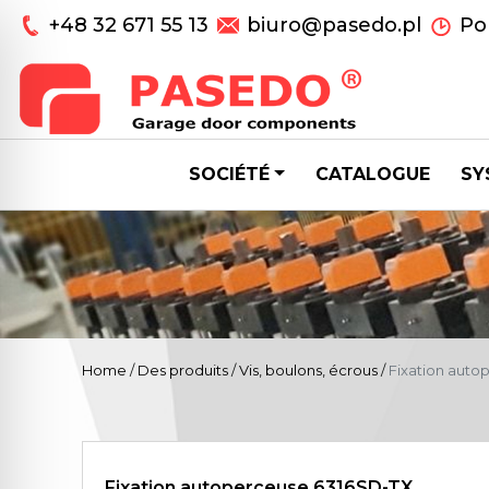
+48 32 671 55 13
biuro@pasedo.pl
Pon
SOCIÉTÉ
CATALOGUE
SY
Home
/
Des produits
/
Vis, boulons, écrous
/
Fixation auto
Fixation autoperceuse 6316SD-TX