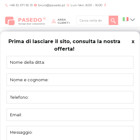
+48 32 671 55 13
biuro@pasedo.pl
Lun-Ven: 8:00 - 16:00
AREA
CLIENTI
Prima di lasciare il sito, consulta la nostra
x
offerta!
RSN190 Kit universale
Kit universale
Peso massimo del cancello 166 kg
molle tensione H
– 2000 – 2500mm, max 90KG
molle torsione H
– 2000 – 3500mm
molle torsione H
– 2000 – 3500mm