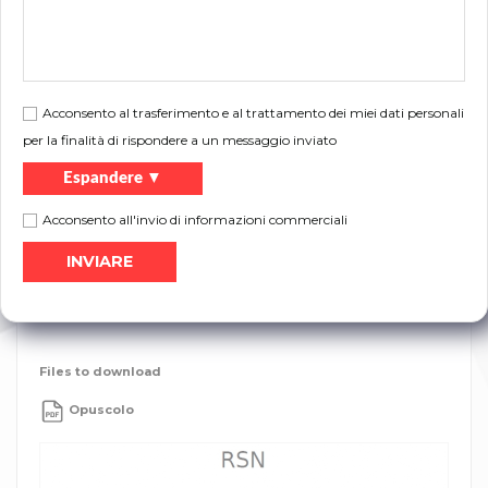
H
– 2000 – 3500 mm
E
– (H – 150 mm)
A
– (H + 480 mm) *
N
– dipende da modo di scorrimento
*
– dipende da tipo di kit guide
Acconsento al trasferimento e al trattamento dei miei dati personali
per la finalità di rispondere a un messaggio inviato
molle tensione H
– 2000 – 2500mm, max 90KG
Espandere ▼
H
– 2000 – 2500 mm
E
– (H – 125 mm) apertura manuale
A
– (H + 500 mm) apertura automatica
Acconsento all'invio di informazioni commerciali
N
– dipende da modo di scorrimento
*
– dipende da tipo di kit guide
Files to download
Opuscolo