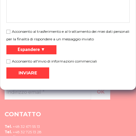
Vuoi saperne di più sui nostri prodotti, non sai quale soluzione scegliere,
contattaci.
Di più
Acconsento al trasferimento e al trattamento dei miei dati personali
per la finalità di rispondere a un messaggio inviato
Espandere ▼
Acconsento all'invio di informazioni commerciali
NEWSLETTER
Indirizzo
email
*
CONTATTO
Tel.
+48 32 671 55 13
Tel.
+48 32 725 13 28