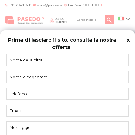
+48 32 671 55 13
biuro@pasedo.pl
Lun-Ven: 8:00 - 16:00
AREA
CLIENTI
Prima di lasciare il sito, consulta la nostra
x
offerta!
Home
/
Aktualności
/
Happy Christmas!
HAPPY
CHRISTMAS!
May this Christmas end the present year on a cheerful note and make
way for a fresh and bright new year.
Happy Christmas from PASEDO Team!
Avete bisogno di aiuto?