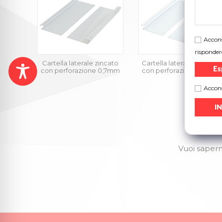
Accons
risponder
Cartella laterale zincato
Cartella laterale RAL9016
Es
con perforazione 0,7mm
con perforazione 0,7mm
Accons
Vuoi saperne