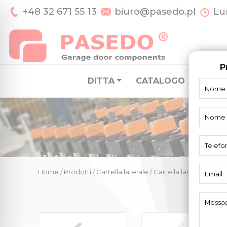
+48 32 671 55 13
biuro@pasedo.pl
Lun
P
DITTA
CATALOGO
SISTE
Home
/
Prodotti
/
Cartella laterale
/
Cartella laterale Mar