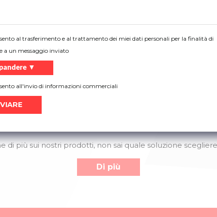
ento al trasferimento e al trattamento dei miei dati personali per la finalità di
e a un messaggio inviato
Cartella laterale zincato
Cartella laterale RAL9016
pandere ▼
senza perforazione 0,7mm
senza perforazione 0,7mm
ento all'invio di informazioni commerciali
Avete bisogno di aiuto?
 di più sui nostri prodotti, non sai quale soluzione scegliere
Di più