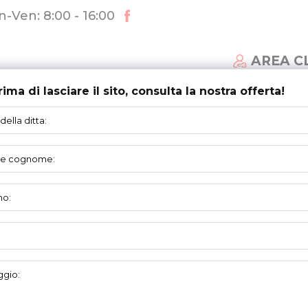
-Ven: 8:00 - 16:00
AREA C
rima di lasciare il sito, consulta la nostra offerta!
MI DI PORTE
AGGIORNAMENTI
SUPPORTO
cegaglia 0,7mm
/
MARCEGAGLIA 150 per doppia cerniera
MARCEGAGLIA
150 PER DOPPIA CERNIERA