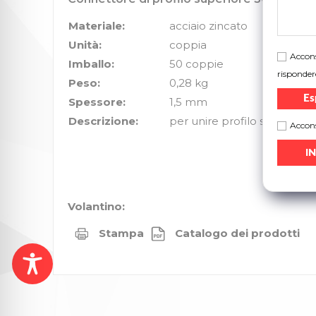
Materiale:
acciaio zincato
Unità:
coppia
Accons
Imballo:
50 coppie
risponder
Peso:
0,28 kg
Es
Spessore:
1,5 mm
Descrizione:
per unire profilo superiore
Accons
Volantino:
Stampa
Catalogo dei prodotti