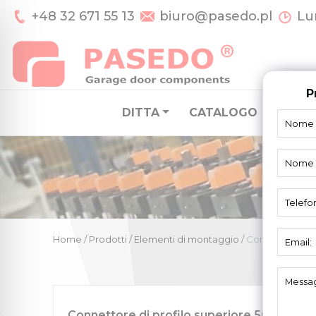
+48 32 671 55 13
biuro@pasedo.pl
Lun
P
DITTA
CATALOGO
SISTE
Home
/
Prodotti
/
Elementi di montaggio
/
Connettore di 
Connettore di profilo superiore 502005