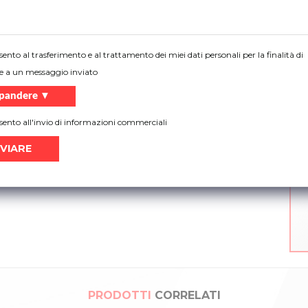
ento al trasferimento e al trattamento dei miei dati personali per la finalità di
e a un messaggio inviato
pandere ▼
 1416 con angolare verticale
ento all'invio di informazioni commerciali
PRODOTTI
CORRELATI