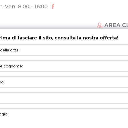
-Ven: 8:00 - 16:00
AREA C
rima di lasciare il sito, consulta la nostra offerta!
MI DI PORTE
AGGIORNAMENTI
SUPPORTO
profilo superiore 502005
ELEMENTI
DI MONTAGGIO