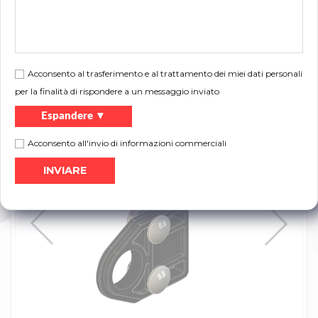
Descrizione:
Relativo ai sistemi RK70 e UNI-R
Acconsento al trasferimento e al trattamento dei miei dati personali
Volantino:
per la finalità di rispondere a un messaggio inviato
Stampa
Catalogo dei prodotti
Espandere ▼
Acconsento all'invio di informazioni commerciali