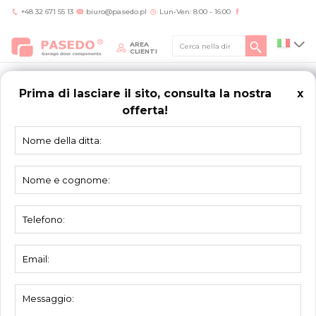
+48 32 671 55 13
biuro@pasedo.pl
Lun-Ven: 8:00 - 16:00
AREA
CLIENTI
Prima di lasciare il sito, consulta la nostra
x
offerta!
Home
/
Prodotti
/
Piastre, supporti
/
Supporto intermedio dell’albero 5020-RK70
PIASTRE,
SUPPORTI
Supporto intermedio dell’albero 5020-RK70
Materiale:
acciaio zincato
Unità:
pezzo
Imballo:
25 pezzi
Peso:
0,12 kg
Spessore:
2 mm