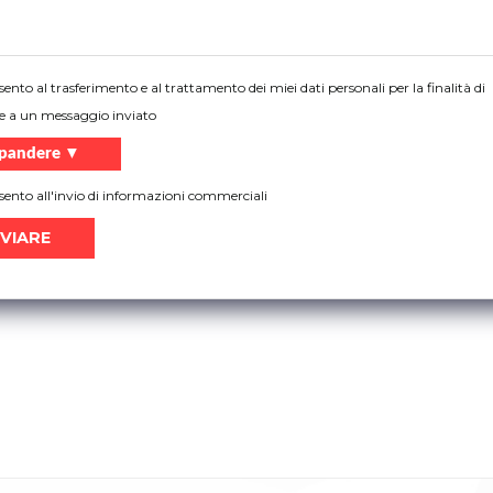
ento al trasferimento e al trattamento dei miei dati personali per la finalità di
e a un messaggio inviato
ion) - profilo inferiore per Kingspan fingersafe
pandere ▼
ento all'invio di informazioni commerciali
 [kg]
Tipo
Anoda
Anoda