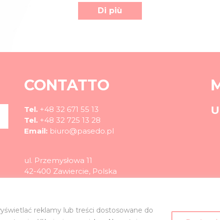
Di più
CONTATTO
U
Tel.
+48 32 671 55 13
Tel.
+48 32 725 13 28
Email:
biuro@pasedo.pl
ul. Przemysłowa 11
42-400 Zawiercie, Polska
©
PASEDO
Tutti i diritti riservati 2022 | Progettazione e Realizzazione
yświetlać reklamy lub treści dostosowane do