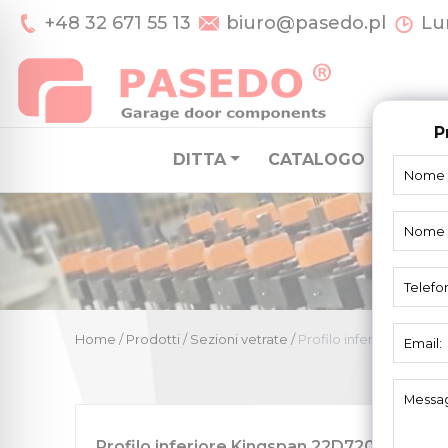
+48 32 671 55 13
biuro@pasedo.pl
Lun
P
DITTA
CATALOGO
SISTE
Home
/
Prodotti
/
Sezioni vetrate
/
Profilo inferiore King
Profilo inferiore Kingspan 22D7200-KP