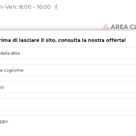
-Ven: 8:00 - 16:00
AREA C
rima di lasciare il sito, consulta la nostra offerta!
MI DI PORTE
AGGIORNAMENTI
SUPPORTO
span 22D7200-KP
SEZIONI
VETRATE