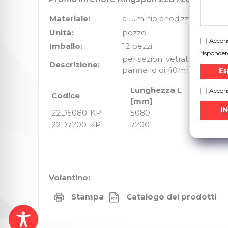
Materiale:
alluminio anodizzato
Unità:
pezzo
Accons
Imballo:
12 pezzi
risponder
per sezioni vetrate (full vis
Descrizione:
pannello di 40mm.
Es
Lunghezza L
Accons
Codice
Peso
[mm]
22D5080-KP
5080
6,17
22D7200-KP
7200
8,75
Volantino:
Stampa
Catalogo dei prodotti