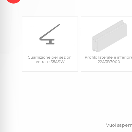
sezioni
Guarnizione per sezioni
Profilo laterale e inferior
ASU
vetrate 35ASW
22A3B7000
Vuoi saperne