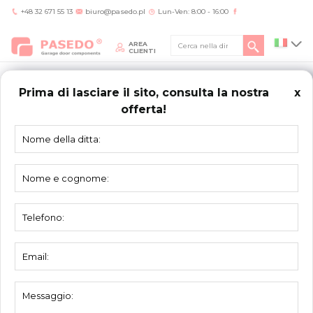
+48 32 671 55 13
biuro@pasedo.pl
Lun-Ven: 8:00 - 16:00
AREA
CLIENTI
Prima di lasciare il sito, consulta la nostra
x
offerta!
Home
/
Prodotti
/
Sistema di ristrutturazione
/
Profilo di riempimento per sistema
di ristrutturazione 7885EPS-REN
SISTEMA
DI RISTRUTTURAZIONE
Profilo di riempimento per sistema di
ristrutturazione 7885EPS-REN
Materiale:
EPS
Unità:
pezzo
Imballo:
10 pezzi
Peso:
0,021 kg