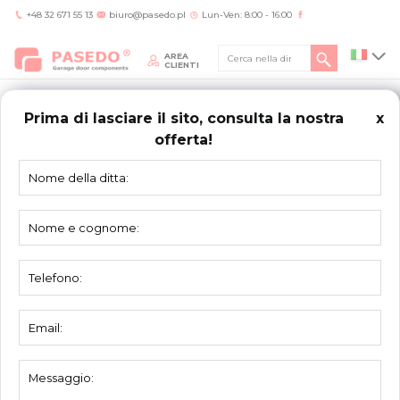
+48 32 671 55 13
biuro@pasedo.pl
Lun-Ven: 8:00 - 16:00
AREA
CLIENTI
Prima di lasciare il sito, consulta la nostra
x
offerta!
Home
/
Prodotti
/
Cerniere
/
Cerniere per pannelli EPCO
/
Cerniera laterale per
pannello EPCO 42207035-EP
CERNIERE
PER PANNELLI EPCO
Cerniera laterale per pannello EPCO
42207035-EP
Materiale:
acciaio zincato
Unità:
pezzo
Imballo:
50 pezzi
Peso:
0,39 kg