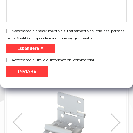
Spessore:
2 mm
Albero:
11 mm
Diametro di perno:
5,5 mm
Dimensioni:
161 mm x 70 mm x 2 mm
Descrizione:
per portoni residenziali per pannello EPCO
Acconsento al trasferimento e al trattamento dei miei dati personali
per la finalità di rispondere a un messaggio inviato
Espandere ▼
Acconsento all'invio di informazioni commerciali
Volantino:
Stampa
Catalogo dei prodotti