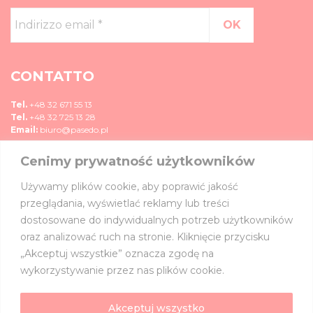
Indirizzo
email
*
CONTATTO
Tel.
+48 32 671 55 13
Tel.
+48 32 725 13 28
Email:
biuro@pasedo.pl
Cenimy prywatność użytkowników
ul. Przemysłowa 11
42-400 Zawiercie, Polska
Używamy plików cookie, aby poprawić jakość
MEDIA
przeglądania, wyświetlać reklamy lub treści
dostosowane do indywidualnych potrzeb użytkowników
UNISCITI A NOI SU:
oraz analizować ruch na stronie. Kliknięcie przycisku
„Akceptuj wszystkie” oznacza zgodę na
wykorzystywanie przez nas plików cookie.
Akceptuj wszystko