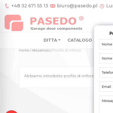
+48 32 671 55 13
biuro@pasedo.pl
Lun
P
DITTA
CATALOGO
SISTE
Home
/
Aktualności
/
Profilo di rinforzo
Abbiamo introdotto profilo di rinforzo nella n