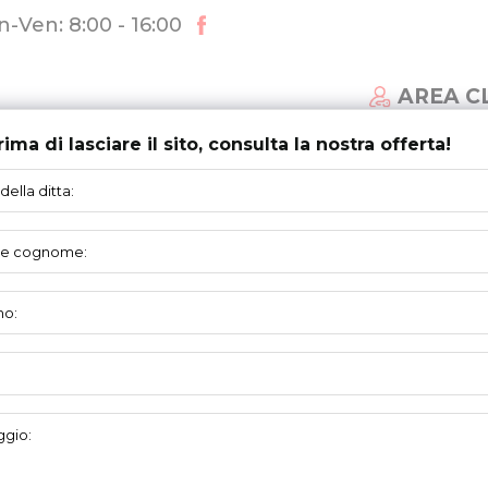
-Ven: 8:00 - 16:00
AREA C
rima di lasciare il sito, consulta la nostra offerta!
MI DI PORTE
AGGIORNAMENTI
SUPPORTO
PROFILO
DI RINFORZO
ostra gamma dei prodotti. Mandate richieste, per favore
Avete bisogno di aiuto?