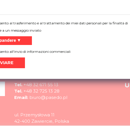
 di più sui nostri prodotti, non sai quale soluzione scegliere
ento al trasferimento e al trattamento dei miei dati personali per la finalità di
Di più
e a un messaggio inviato
pandere ▼
ento all'invio di informazioni commerciali
CONTATTO
U
Tel.
+48 32 671 55 13
Tel.
+48 32 725 13 28
Email:
biuro@pasedo.pl
ul. Przemysłowa 11
42-400 Zawiercie, Polska