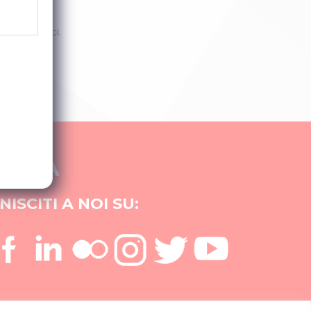
, contattaci.
MEDIA
NISCITI A NOI SU: