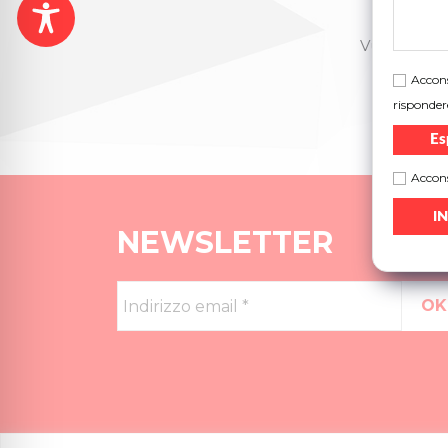
Vuoi saperne
Accons
risponder
Es
Accons
NEWSLETTER
Indirizzo
email
*