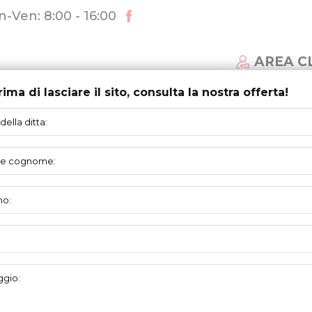
-Ven: 8:00 - 16:00
AREA C
rima di lasciare il sito, consulta la nostra offerta!
MI DI PORTE
AGGIORNAMENTI
SUPPORTO
RINGRAZIAMENTO
nternazionali esposizioni R+T in Stoccarda. Abbiamo avuto inc