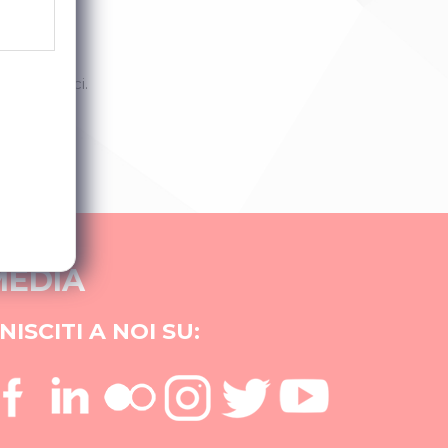
, contattaci.
MEDIA
NISCITI A NOI SU: