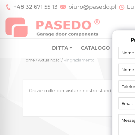
+48 32 671 55 13
biuro@pasedo.pl
Lun
P
DITTA
CATALOGO
SISTE
Home
/
Aktualności
/
Ringraziamento
Grazie mille per visitare nostro stand mentre i