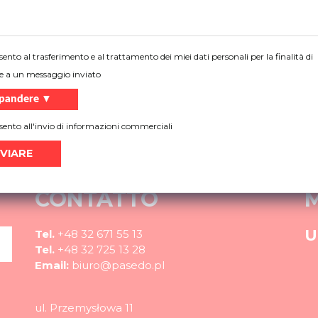
Avete bisogno di aiuto?
ento al trasferimento e al trattamento dei miei dati personali per la finalità di
 di più sui nostri prodotti, non sai quale soluzione scegliere
e a un messaggio inviato
Di più
pandere ▼
ento all'invio di informazioni commerciali
CONTATTO
U
Tel.
+48 32 671 55 13
Tel.
+48 32 725 13 28
Email:
biuro@pasedo.pl
ul. Przemysłowa 11