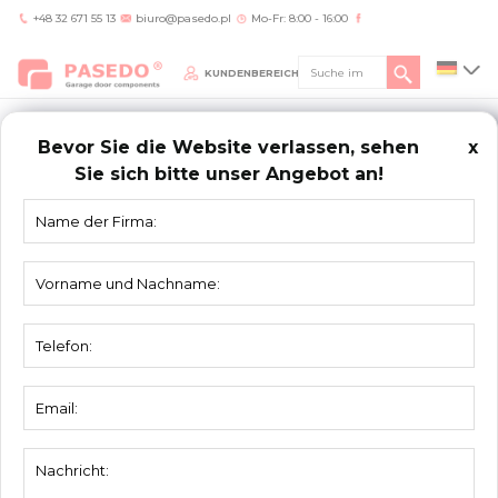
+48 32 671 55 13
biuro@pasedo.pl
Mo-Fr: 8:00 - 16:00
KUNDENBEREICH
Bevor Sie die Website verlassen, sehen
x
Sie sich bitte unser Angebot an!
Home
/
Produkte
/
Umfassungsprofile
/
Umfassungsprofil 2061 Roh
UMFASSUNGSPROFILE
Umfassungsprofil 2061 Roh
Material:
Aluminium
Einheit:
Stück
Verpackung:
12 St.
Aluminiumprofil oben/unten für 60 mm
Beschreibung:
Panel.