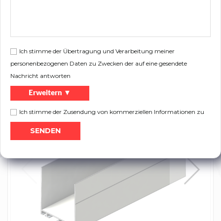
Symbol
Lenght[mm]
Weight
Typ
20616100
6100
4,95
Roh
Ich stimme der Übertragung und Verarbeitung meiner
personenbezogenen Daten zu Zwecken der auf eine gesendete
Flugblatt:
Nachricht antworten
Drucken
Produktkatalog
Erweitern ▼
Ich stimme der Zusendung von kommerziellen Informationen zu