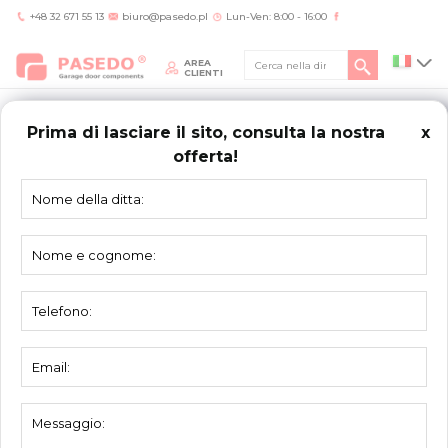
+48 32 671 55 13
biuro@pasedo.pl
Lun-Ven: 8:00 - 16:00
AREA
CLIENTI
Prima di lasciare il sito, consulta la nostra
x
offerta!
Home
/
Prodotti
/
Profili alluminio
/
Profilo alluminio superiore-inferiore 2061
grezzo
PROFILI
ALLUMINIO
Profilo alluminio superiore-inferiore 2061
grezzo
Materiale:
alluminio
Unità:
pezzo
Imballo:
12 pezzi
Profilo superiore-inferiore per pannelli di