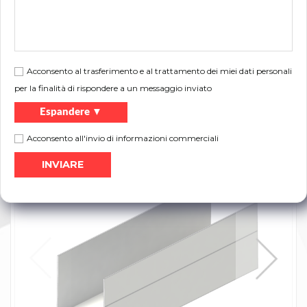
Descrizione:
spessore 60 mm.
Lunghezza L
Codice
Peso [kg]
Tipo
[mm]
20616100
6100
4,95
Grezzo
Acconsento al trasferimento e al trattamento dei miei dati personali
per la finalità di rispondere a un messaggio inviato
Espandere ▼
Volantino:
Acconsento all'invio di informazioni commerciali
Stampa
Catalogo dei prodotti