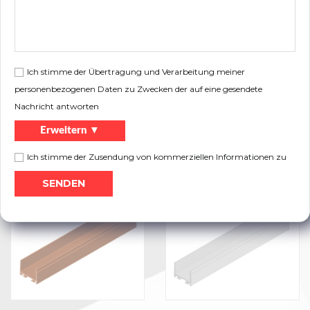
Umfassungsprofil 2002 Roh
Umfassungsprofil 2002 Weiß
RAL9016
Ich stimme der Übertragung und Verarbeitung meiner
personenbezogenen Daten zu Zwecken der auf eine gesendete
Nachricht antworten
Erweitern ▼
Ich stimme der Zusendung von kommerziellen Informationen zu
Umfassungsprofil 2002
Umfassungsprofil 2002 Schwarz
Anthrazit
RAL 9005