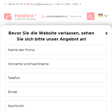
+48 32 671 55 13
biuro@pasedo.pl
Mo-Fr: 8:00 - 16:00
KUNDENBEREICH
Bevor Sie die Website verlassen, sehen
x
Sie sich bitte unser Angebot an!
Home
/
Produkte
/
Umfassungsprofile
UMFASSUNGSPROFILE