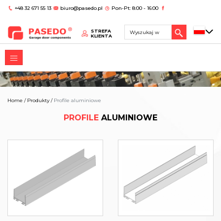
+48 32 671 55 13
biuro@pasedo.pl
Pon-Pt: 8:00 - 16:00
STREFA
KLIENTA
Home
/
Produkty
/
Profile aluminiowe
PROFILE
ALUMINIOWE