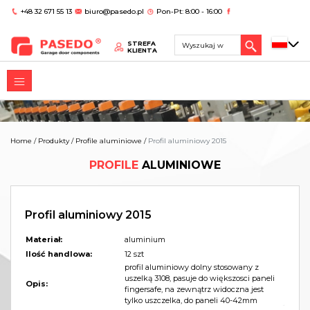
+48 32 671 55 13
biuro@pasedo.pl
Pon-Pt: 8:00 - 16:00
STREFA
KLIENTA
Home
/
Produkty
/
Profile aluminiowe
/
Profil aluminiowy 2015
PROFILE
ALUMINIOWE
Profil aluminiowy 2015
Materiał:
aluminium
Ilość handlowa:
12 szt
profil aluminiowy dolny stosowany z
uszelką 3108, pasuje do większosci paneli
Opis:
fingersafe, na zewnątrz widoczna jest
tylko uszczelka, do paneli 40-42mm