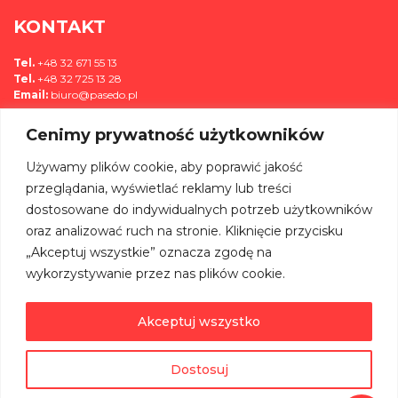
KONTAKT
Tel.
+48 32 671 55 13
Tel.
+48 32 725 13 28
Email:
biuro@pasedo.pl
Cenimy prywatność użytkowników
ul. Przemysłowa 11
42-400 Zawiercie, Polska
Używamy plików cookie, aby poprawić jakość
MEDIA
przeglądania, wyświetlać reklamy lub treści
dostosowane do indywidualnych potrzeb użytkowników
DOŁĄCZ DO NAS NA:
oraz analizować ruch na stronie. Kliknięcie przycisku
„Akceptuj wszystkie” oznacza zgodę na
wykorzystywanie przez nas plików cookie.
Akceptuj wszystko
©
PASEDO
Wszelkie Prawa Zastrzeżone 2022 | Projekt & Realizacja
Dostosuj