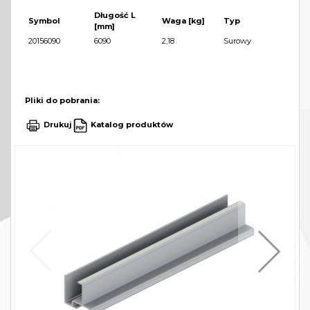
Długość L
Symbol
Waga [kg]
Typ
[mm]
20156090
6090
2,18
Surowy
Pliki do pobrania:
Drukuj
Katalog produktów