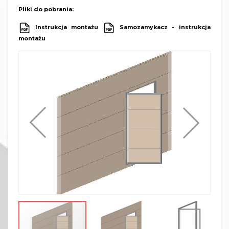
Pliki do pobrania:
Instrukcja montażu
Samozamykacz - instrukcja
montażu