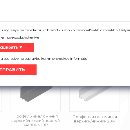
u soglasiye na peredachu i obrabotku moikh personal'nykh dannykh v tselyak
vlennoye soobshcheniye
Профиль из алюминия
Профиль из алюминия
сширять ▼
верхний/нижний —
верхний/нижний —
антрацит RAL7016 2002
черный RAL9005 2002
yu soglasiye na otpravku kommercheskoy informatsii
Профиль из алюминия
Профиль из алюминия
верхний/нижний черный
верхний/нижний 2014
RAL9005 2013