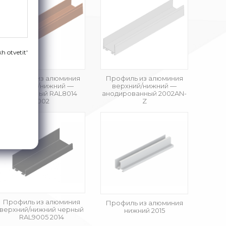
h otvetit'
Профиль из алюминия
Профиль из алюминия
верхний/нижний —
верхний/нижний —
коричневый RAL8014
анодированный 2002AN-
2002
Z
Профиль из алюминия
Профиль из алюминия
верхний/нижний черный
нижний 2015
RAL9005 2014