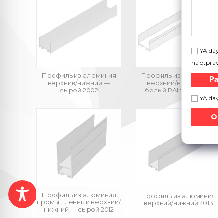
YA day
na otpra
Профиль из алюминия
Профиль из алюминия
Ра
верхний/нижний —
верхний/нижний —
cырой 2002
белый RAL9016 2002
YA da
Профиль из алюминия
Профиль из алюминия
промышленный верхний/
верхний/нижний 2013
нижний — cырой 2012