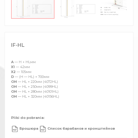
IF-HL
A
— H + HLмм
X1
— 42мм
X2
— 105мм
D
— (H — HL) + 700мм
OH
— HL + 220мм (4072HL)
OH
— HL + 250мм (4099HL)
OH
— HL + 280мм (40101HL)
OH
— HL + 320мм (40156HL)
Pliki do pobrania:
Брошюра
Список барабанов и кронштейнов