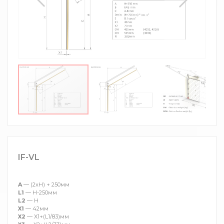
IF-VL
A
— (2xH) + 250мм
L1
— H-250мм
L2
— H
X1
— 42мм
X2
— X1+(L1/83)мм