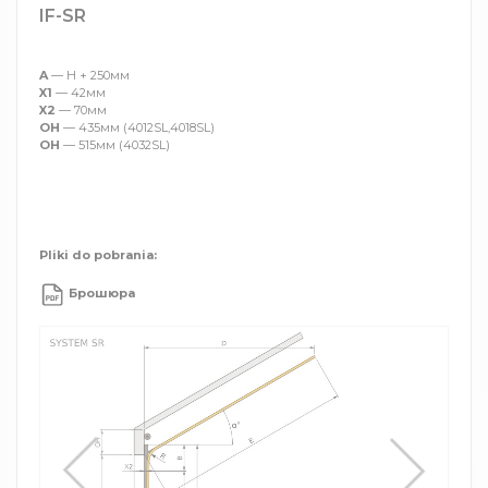
IF-SR
A
— H + 250мм
X1
— 42мм
X2
— 70мм
OH
— 435мм (4012SL,4018SL)
OH
— 515мм (4032SL)
Pliki do pobrania:
Брошюра