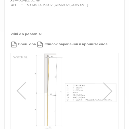
X3
— X2+(L2/33)мм
OH
— H + 500мм (403300VL,455480VL,408500VL )
Pliki do pobrania:
Брошюра
Список барабанов и кронштейнов