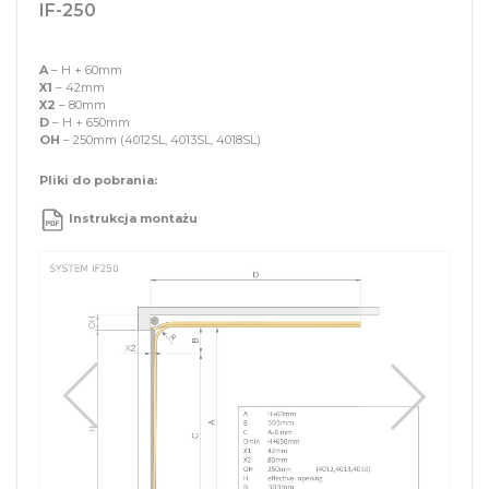
IF-250
A
– H + 60mm
X1
– 42mm
X2
– 80mm
D
– H + 650mm
OH
– 250mm (4012SL, 4013SL, 4018SL)
Pliki do pobrania:
Instrukcja montażu