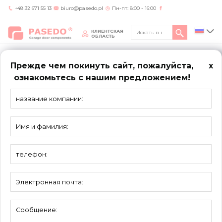
+48 32 671 55 13
biuro@pasedo.pl
Пн-пт: 8:00 - 16:00
КЛИЕНТСКАЯ
ОБЛАСТЬ
Прежде чем покинуть сайт, пожалуйста,
x
ознакомьтесь с нашим предложением!
Home
/
Bramy
/
Промышленные ворота
NAZWA
PODSTRONY
IF-SL
A
— H + 250мм
X1
— 42мм
X2
— 70мм
D
— H + 650мм
OH
— 435мм (4012SL, 4018SL)
OH
— 515мм (4032SL)