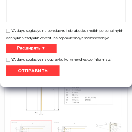
Pliki do pobrania:
Брошюра
Список барабанов и кронштейнов
YA dayu soglasiye na peredachu i obrabotku moikh personal'nykh
dannykh v tselyakh otvetit' na otpravlennoye soobshcheniye
Расширять ▼
YA dayu soglasiye na otpravku kommercheskoy informatsii