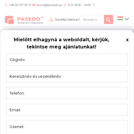
+48 32 671 55 13
biuro@pasedo.pl
H-P: 8:00 - 16:00
ÜGYFÉLTERÜLET
Mielőtt elhagyná a weboldalt, kérjük,
x
tekintse meg ajánlatunkat!
Home
/
Bramy
/
Ipari kapuk
NAZWA
PODSTRONY
IF-SL
A
– H + 250mm
X1
– 42mm
X2
– 70mm
D
– H + 650mm
OH
– 435mm (4012SL, 4018SL)
OH
– 515mm (4032SL)