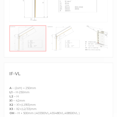
IF-VL
A
– (2xH) + 250mm
L1
– H-250mm
L2
– H
X1
– 42mm
X2
– X1+(L1/83)mm
X3
– X2+(L2/33)mm
OH
– H + 500mm (403300VL,455480VL,408500VL )