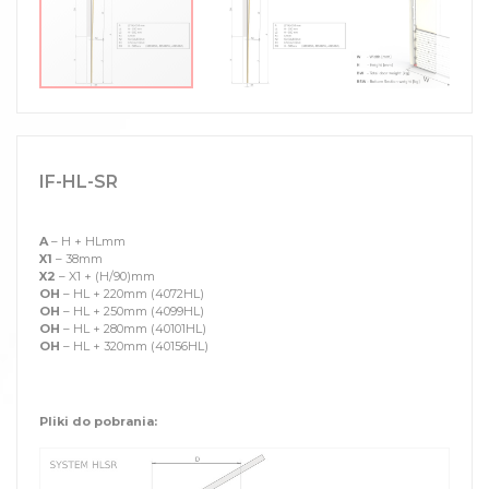
IF-HL-SR
A
– H + HLmm
X1
– 38mm
X2
– X1 + (H/90)mm
OH
– HL + 220mm (4072HL)
OH
– HL + 250mm (4099HL)
OH
– HL + 280mm (40101HL)
OH
– HL + 320mm (40156HL)
Pliki do pobrania: