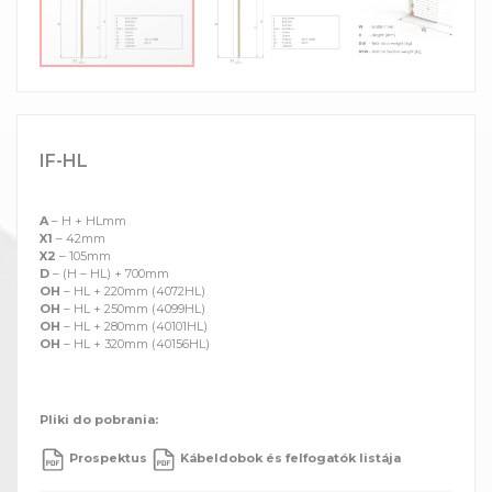
IF-HL
A
– H + HLmm
X1
– 42mm
X2
– 105mm
D
– (H – HL) + 700mm
OH
– HL + 220mm (4072HL)
OH
– HL + 250mm (4099HL)
OH
– HL + 280mm (40101HL)
OH
– HL + 320mm (40156HL)
Pliki do pobrania:
Prospektus
Kábeldobok és felfogatók listája