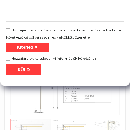
Pliki do pobrania:
Prospektus
Kábeldobok és felfogatók listája
Hozzájárulok személyes adataim továbbításához és kezeléséhez a
következő célból válaszolni egy elküldött üzenetre
Kiterjed ▼
Hozzájárulok kereskedelmi információk küldéséhez