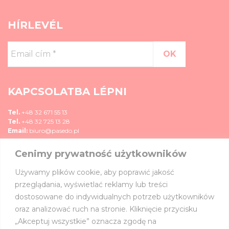
HÍRLEVÉL
Email
cím
*
KAPCSOLATBA LÉPNI
Tel.
+48 32 671 55 13
Tel.
+48 32 725 13 28
Email:
biuro@pasedo.pl
Cenimy prywatność użytkowników
ul. Przemysłowa 11
42-400 Zawiercie, Polska
Używamy plików cookie, aby poprawić jakość
MÉDIA
przeglądania, wyświetlać reklamy lub treści
dostosowane do indywidualnych potrzeb użytkowników
CSATLAKOZZ HOZZÁNK:
oraz analizować ruch na stronie. Kliknięcie przycisku
„Akceptuj wszystkie” oznacza zgodę na