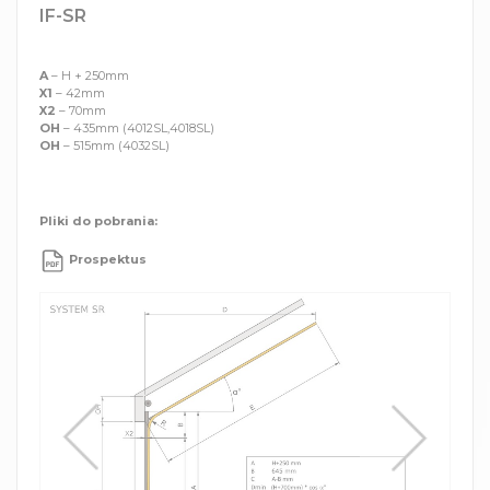
IF-SR
A
– H + 250mm
X1
– 42mm
X2
– 70mm
OH
– 435mm (4012SL,4018SL)
OH
– 515mm (4032SL)
Pliki do pobrania:
Prospektus