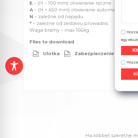
E
– (H – 100 mm) otwieranie ręczne
A
– (H + 650 mm) otwieranie automatycznie
N
– zależne od napędu
*
– zależne od zestawu prowadnic
Waga bramy – max 166kg
Hozzáj
egy elkül
Files to download
Ki
Ulotka
Zabezpieczenie sprężyn
Hozzáj
Ha többet szeretne me