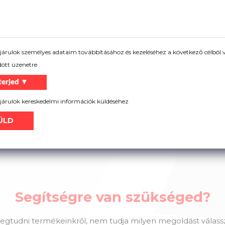
árulok személyes adataim továbbításához és kezeléséhez a következő célból v
dött üzenetre
terjed ▼
árulok kereskedelmi információk küldéséhez
Segítségre van szükséged?
gtudni termékeinkről, nem tudja milyen megoldást válassz