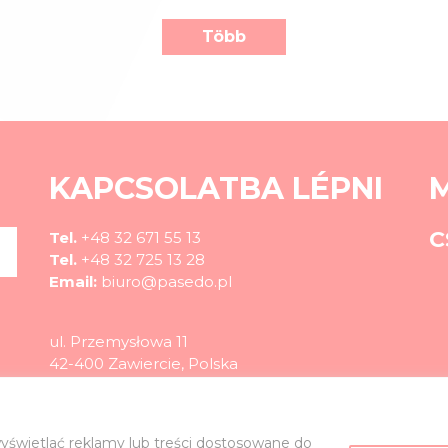
Több
KAPCSOLATBA LÉPNI
C
Tel.
+48 32 671 55 13
Tel.
+48 32 725 13 28
Email:
biuro@pasedo.pl
ul. Przemysłowa 11
42-400 Zawiercie, Polska
©
PASEDO
Minden jog fenntartva 2022 | Tervezés és megvalósítás
yświetlać reklamy lub treści dostosowane do