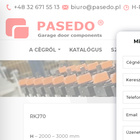
+48 32 671 55 13
biuro@pasedo.pl
H-P
Mi
A CÈGRŐL
KATALÓGUS
SZEKCION
RKJ70
H
– 2000 – 3000 mm