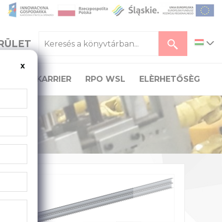
RÜLET
x
TÁS
KARRIER
RPO WSL
ELÈRHETŐSÈG