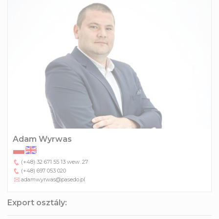
Adam Wyrwas
(+48) 32 671 55 13
wew. 27
(+48) 697 053 020
adamwyrwas@pasedo.pl
Export osztály: