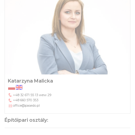
Katarzyna Malicka
+48 32 671 55 13
wew 29
+48 660 570 353
office@pasedo.pl
Építőipari osztály: