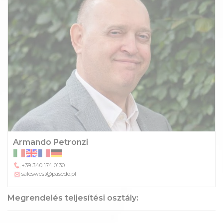
Armando Petronzi
+39 340 174 0130
saleswest@pasedo.pl
Megrendelés teljesítési osztály: