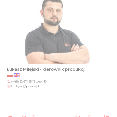
Łukasz Milejski - kierownik produkcji
(+48) 32 671 55 13
wew. 10
l.milejski@pasedo.pl