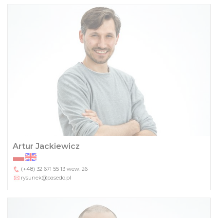
Artur Jackiewicz
(+48) 32 671 55 13
wew. 26
rysunek@pasedo.pl