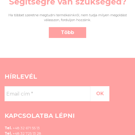
Segítségre van szükséged?
Ha többet szeretne megtudni termékeinkről, nem tudja milyen megoldást
válasszon, forduljon hozzánk.
Több
HÍRLEVÉL
Email
cím
*
KAPCSOLATBA LÉPNI
Tel.
+48 32 671 55 13
Tel.
+48 32 725 13 28