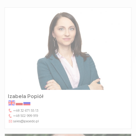
Izabela Popiół
+48 32 671 55 13
+48 502 999 919
sales@pasedo.pl