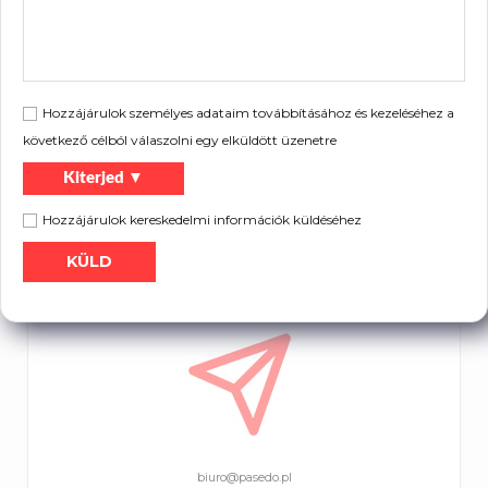
Hozzájárulok személyes adataim továbbításához és kezeléséhez a
következő célból válaszolni egy elküldött üzenetre
Kiterjed ▼
Hozzájárulok kereskedelmi információk küldéséhez
tel.
+48 32 671 55 13
tel.
+48 32 725 13 28
biuro@pasedo.pl