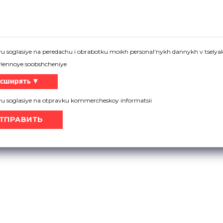
sch panels
u soglasiye na peredachu i obrabotku moikh personal'nykh dannykh v tselyak
vlennoye soobshcheniye
сширять ▼
yu soglasiye na otpravku kommercheskoy informatsii
s