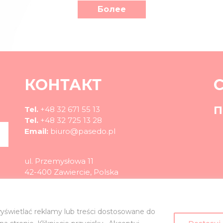
Более
КОНТАКТ
П
Tel.
+48 32 671 55 13
Tel.
+48 32 725 13 28
Email:
biuro@pasedo.pl
ul. Przemysłowa 11
42-400 Zawiercie, Polska
©
PASEDO
Все права защищены 2022 | Дизайн и реализация
yświetlać reklamy lub treści dostosowane do