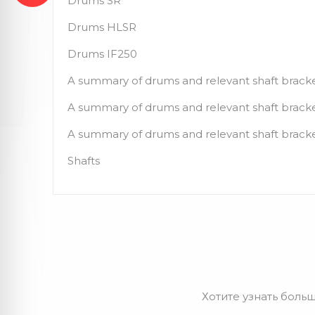
Drums SR
Drums HLSR
Drums IF250
A summary of drums and relevant shaft bracke
A summary of drums and relevant shaft brack
A summary of drums and relevant shaft brack
Shafts
Хотите узнать больш