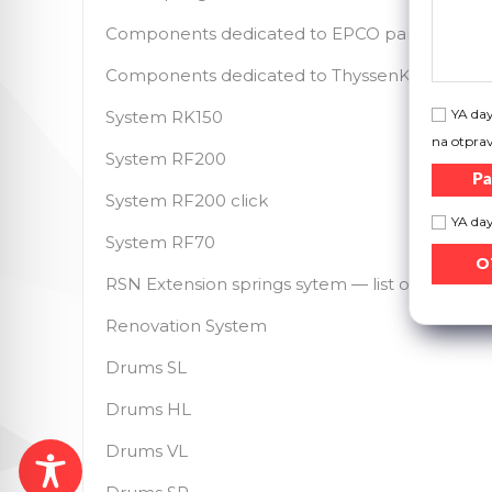
Components dedicated to EPCO panels
Components dedicated to ThyssenKrupp Hoe
YA day
System RK150
na otpra
System RF200
Ра
System RF200 click
YA da
System RF70
RSN Extension springs sytem — list of element
Renovation System
Drums SL
Drums HL
Drums VL