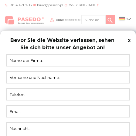
+48 32 671 55 13
biuro@pasedo.pl
Mo-Fr: 8:00 - 16:00
KUNDENBEREICH
Bevor Sie die Website verlassen, sehen
x
Sie sich bitte unser Angebot an!
Home
/
Produkte
/
Profile
/
Versteifungsprofil 1711
PROFILE
Versteifungsprofil 1711
Material:
Verzinktstahl
Einheit:
Stück
Verpackung:
10 St.
Maße:
68 mm x 64 mm x L
Dicke:
1,0mm