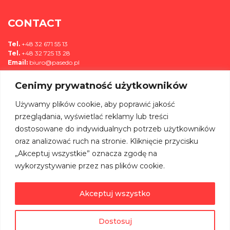
mail2
*
CONTACT
Tel.
+48 32 671 55 13
Tel.
+48 32 725 13 28
Email:
biuro@pasedo.pl
Cenimy prywatność użytkowników
ul. Przemysłowa 11
42-400 Zawiercie, Polska
Używamy plików cookie, aby poprawić jakość
MÉDIAS
przeglądania, wyświetlać reklamy lub treści
dostosowane do indywidualnych potrzeb użytkowników
REJOIGNEZ-NOUS SUR:
oraz analizować ruch na stronie. Kliknięcie przycisku
„Akceptuj wszystkie” oznacza zgodę na
wykorzystywanie przez nas plików cookie.
Akceptuj wszystko
©
PASEDO
Wszelkie Prawa Zastrzeżone 2022 | Projekt & Realizacja
Dostosuj