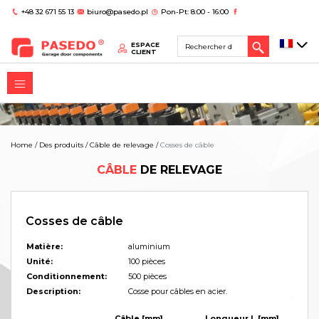
+48 32 671 55 13
biuro@pasedo.pl
Pon-Pt: 8:00 - 16:00
ESPACE
CLIENT
Home
/
Des produits
/
Câble de relevage
/
Cosses de câble
CÂBLE
DE RELEVAGE
Cosses de câble
Matière:
aluminium
Unité:
100 pièces
Conditionnement:
500 pièces
Description:
Cosse pour câbles en acier.
Câble [mm]
Longueur L [mm]