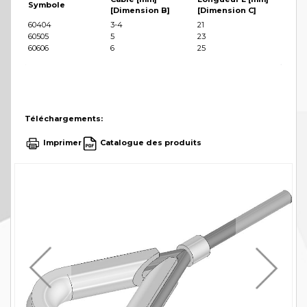
Symbole
[Dimension B]
[Dimension C]
60404
3-4
21
60505
5
23
60606
6
25
Téléchargements:
Imprimer
Catalogue des produits