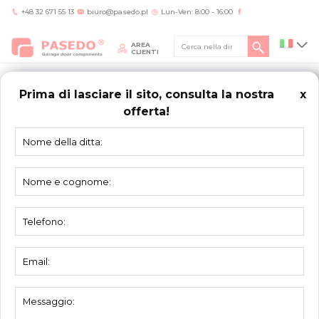
+48 32 671 55 13
biuro@pasedo.pl
Lun-Ven: 8:00 - 16:00
AREA
CLIENTI
Prima di lasciare il sito, consulta la nostra
x
offerta!
Home
/
Prodotti
/
Cavi
/
Redancia fissaggio del cavo
CAVI
Redancia fissaggio del cavo
Materiale:
alluminio
Unità:
100 pezzi
Imballo:
500 pezzi
Descrizione:
per cavo di sollevamento
Per cavo [mm]
Lunghezza L [mm]