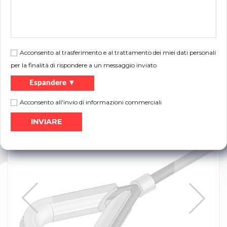
Codice
[Dimensione B]
[Dimensione C]
60404
3-4
21
60505
5
23
60606
6
25
Acconsento al trasferimento e al trattamento dei miei dati personali
per la finalità di rispondere a un messaggio inviato
Espandere ▼
Volantino:
Acconsento all'invio di informazioni commerciali
Stampa
Catalogo dei prodotti