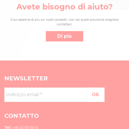
Avete bisogno di aiuto?
Vuoi saperne di più sui nostri prodotti, non sai quale soluzione scegliere,
contattaci.
Di più
NEWSLETTER
Indirizzo
email
*
CONTATTO
Tel.
+48 32 671 55 13