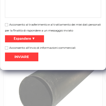
Lunghezza L
Spessore
Codice
Peso [kg]
[mm]
[mm]
SPCV6000-152
6000
5,24
2,2
Acconsento al trasferimento e al trattamento dei miei dati personali
per la finalità di rispondere a un messaggio inviato
Volantino:
Espandere ▼
Stampa
Catalogo dei prodotti
Acconsento all'invio di informazioni commerciali