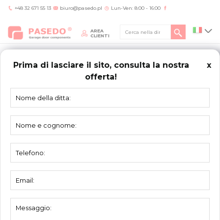
+48 32 671 55 13
biuro@pasedo.pl
Lun-Ven: 8:00 - 16:00
AREA
CLIENTI
Prima di lasciare il sito, consulta la nostra
x
offerta!
Home
/
Prodotti
/
Molle di torsione
/
Riempimento molla PCV Ø152mm
MOLLE
DI TORSIONE
Riempimento molla PCV Ø152mm
Materiale:
PVC
Unità:
pezzo
Imballo:
10 pezzi
destinati per molle Ø152 mm, applicati su
Descrizione:
alberi Ø25,4mm