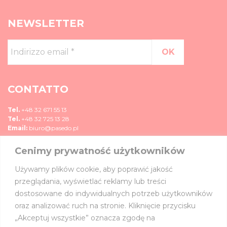
NEWSLETTER
Indirizzo
email
*
CONTATTO
Tel.
+48 32 671 55 13
Tel.
+48 32 725 13 28
Email:
biuro@pasedo.pl
Cenimy prywatność użytkowników
ul. Przemysłowa 11
42-400 Zawiercie, Polska
Używamy plików cookie, aby poprawić jakość
MEDIA
przeglądania, wyświetlać reklamy lub treści
dostosowane do indywidualnych potrzeb użytkowników
UNISCITI A NOI SU:
oraz analizować ruch na stronie. Kliknięcie przycisku
„Akceptuj wszystkie” oznacza zgodę na