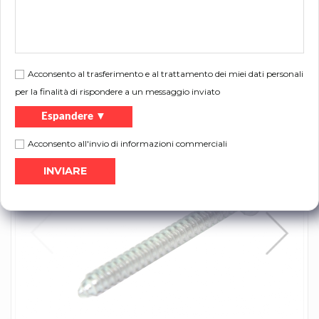
Spessore [mm]:
50 mm
Descrizione:
per sezioni vetrate Full Vision
Acconsento al trasferimento e al trattamento dei miei dati personali
Volantino:
per la finalità di rispondere a un messaggio inviato
Stampa
Catalogo dei prodotti
Espandere ▼
Acconsento all'invio di informazioni commerciali