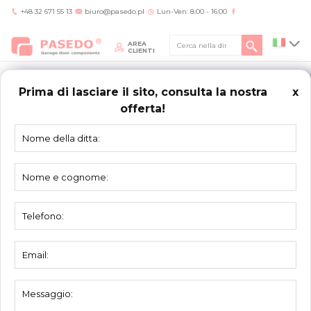
+48 32 671 55 13
biuro@pasedo.pl
Lun-Ven: 8:00 - 16:00
AREA
CLIENTI
Prima di lasciare il sito, consulta la nostra
x
offerta!
Home
/
Prodotti
/
Vite, bulloni
/
SEZIONE VETRATA – VITE TORX 62A1054-TX
VITE,
BULLONI
SEZIONE VETRATA – VITE TORX 62A1054-TX
Materiale:
acciaio zincato
Unità:
100 pezzi
Imballo:
100 pezzi
Peso:
0,7 kg/100 pezzi
Diametro esterno:
Ø 5,0 mm