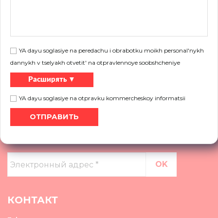
Тебе нужна помощь?
Хотите узнать больше о наших продуктах, не знаете, какое решение
выбрать, свяжитесь с нами.
YA dayu soglasiye na peredachu i obrabotku moikh personal'nykh
dannykh v tselyakh otvetit' na otpravlennoye soobshcheniye
Более
Расширять ▼
YA dayu soglasiye na otpravku kommercheskoy informatsii
НОВОСТНАЯ РАССЫЛКА
Электронный
адрес
*
КОНТАКТ