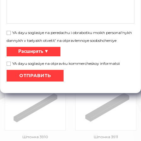
Пустотелый вал 3720
Пустотелый вал с пазом под
шпонку 3820
YA dayu soglasiye na peredachu i obrabotku moikh personal'nykh
dannykh v tselyakh otvetit' na otpravlennoye soobshcheniye
Расширять ▼
YA dayu soglasiye na otpravku kommercheskoy informatsii
Пустотелый вал с пазом под
Полный вал с пазом под
шпонку 3830
шпонку 3840
Шпонка 3910
Шпонка 3911