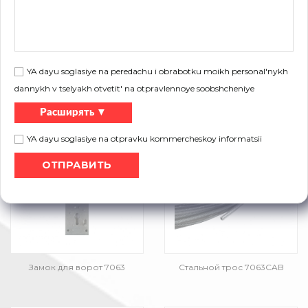
YA dayu soglasiye na peredachu i obrabotku moikh personal'nykh
dannykh v tselyakh otvetit' na otpravlennoye soobshcheniye
Расширять ▼
Замок для ворот 7060
Замок для ворот 7062
YA dayu soglasiye na otpravku kommercheskoy informatsii
Замок для ворот 7063
Стальной трос 7063CAB