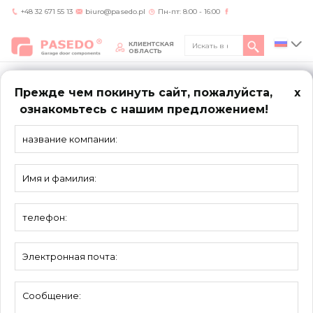
+48 32 671 55 13
biuro@pasedo.pl
Пн-пт: 8:00 - 16:00
КЛИЕНТСКАЯ
ОБЛАСТЬ
Прежде чем покинуть сайт, пожалуйста,
x
ознакомьтесь с нашим предложением!
Home
/
Продукты
/
Задвижки и ручки
ЗАДВИЖКИ
И РУЧКИ
Вывеска 7051BL
Вывеска 7051SL