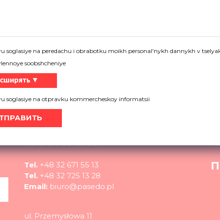
Тебе нужна помощь?
е о наших продуктах, не знаете, какое решение выбрат
u soglasiye na peredachu i obrabotku moikh personal'nykh dannykh v tselyak
vlennoye soobshcheniye
Более
сширять ▼
yu soglasiye na otpravku kommercheskoy informatsii
КОНТАКТ
П
Tel.
+48 32 671 55 13
Tel.
+48 32 725 13 28
Email:
biuro@pasedo.pl
ul. Przemysłowa 11