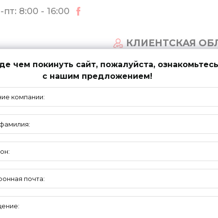
пт: 8:00 - 16:00
КЛИЕНТСКАЯ ОБ
е чем покинуть сайт, пожалуйста, ознакомьтес
с нашим предложением!
СТЕМЫ ВОРОТ
НОВОСТИ
ПОДДЕРЖКА
R+T
2018 ШТУТГАРТ
ка жалюзи, рольставен, ворот, маркиз и солнцезащит
февраля — 3 марта 2018 года. Мы хотели бы пригласить В