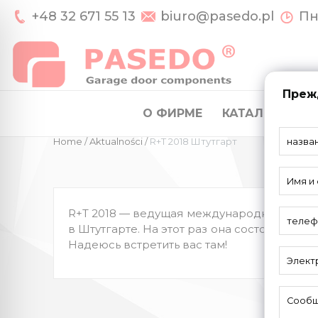
+48 32 671 55 13
biuro@pasedo.pl
Пн-
Прежд
О ФИРМЕ
КАТАЛОГ
СИ
Home
/
Aktualności
/
R+T 2018 Штутгарт
R+T 2018 — ведущая международная выстав
в Штутгарте. На этот раз она состоится 27 
Надеюсь встретить вас там!