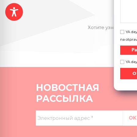
Хотите узнать больш
YA day
na otpra
Ра
YA da
НОВОСТНАЯ
РАССЫЛКА
Электронный
адрес
*