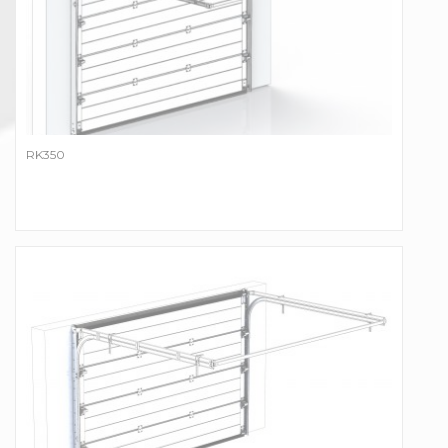
RK350