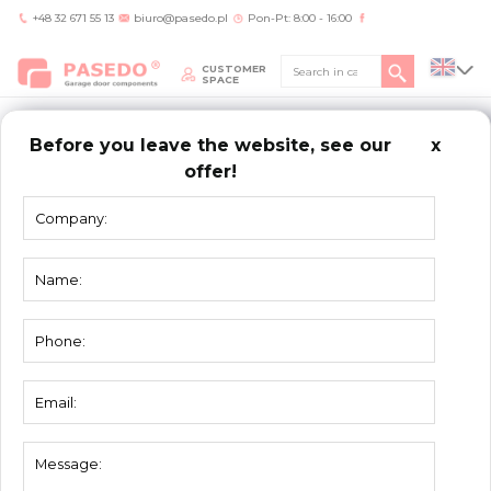
+48 32 671 55 13
biuro@pasedo.pl
Pon-Pt: 8:00 - 16:00
CUSTOMER
SPACE
Before you leave the website, see our
x
offer!
Home
/
Bramy
GARAGE
DOORS
Garage doors