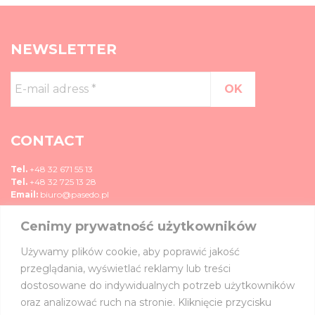
NEWSLETTER
E-
mail
adress
*
CONTACT
Tel.
+48 32 671 55 13
Tel.
+48 32 725 13 28
Email:
biuro@pasedo.pl
Cenimy prywatność użytkowników
ul. Przemysłowa 11
42-400 Zawiercie, Polska
Używamy plików cookie, aby poprawić jakość
MEDIA
przeglądania, wyświetlać reklamy lub treści
dostosowane do indywidualnych potrzeb użytkowników
JOIN US ON:
oraz analizować ruch na stronie. Kliknięcie przycisku