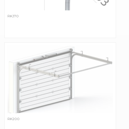
RKJ70
RK200