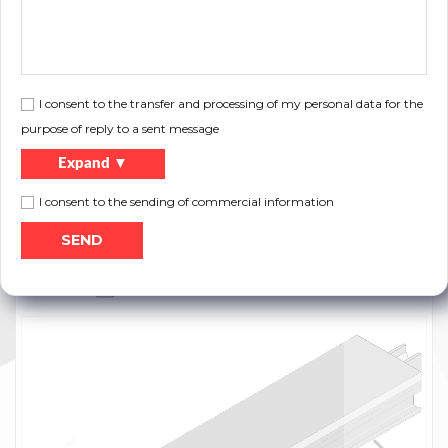
and residential use.
Length L
Symbol:
Weight [kg]:
Type:
[mm]:
22A4S420
420
0,30
Anode
I consent to the transfer and processing of my personal data for the
purpose of reply to a sent message
Expand ▼
I consent to the sending of commercial information
Files to download:
Print
Product catalog