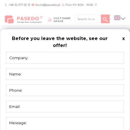
+48 32 671 55 13
biuro@pasedo.pl
Pon-Pt: 8:00 - 16:00
CUSTOMER
SPACE
Before you leave the website, see our
x
offer!
Home
/
Products
/
Glazed sections
/
Middle profile 22A4S420
GLAZED
SECTIONS
Middle profile 22A4S420
Material:
anodized aluminium
Unit:
pc
Packing:
25 pc
Glazed sections - middle profile for panel
40mm for 500mm high sections. Does not
Description:
require preliminary milling. For industrial