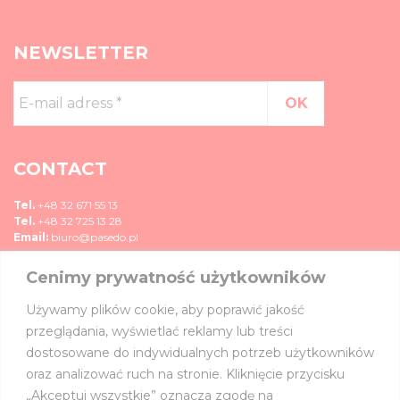
NEWSLETTER
E-
mail
adress
*
CONTACT
Tel.
+48 32 671 55 13
Tel.
+48 32 725 13 28
Email:
biuro@pasedo.pl
Cenimy prywatność użytkowników
ul. Przemysłowa 11
42-400 Zawiercie, Polska
Używamy plików cookie, aby poprawić jakość
MEDIA
przeglądania, wyświetlać reklamy lub treści
dostosowane do indywidualnych potrzeb użytkowników
JOIN US ON:
oraz analizować ruch na stronie. Kliknięcie przycisku
„Akceptuj wszystkie” oznacza zgodę na