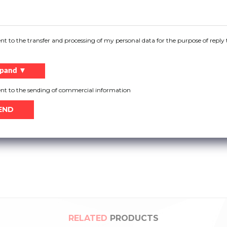
ent to the transfer and processing of my personal data for the purpose of reply 
pand ▼
signed for the UNI-X extension spring system.
ent to the sending of commercial information
RELATED
PRODUCTS