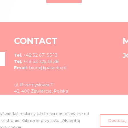
CONTACT
J
Tel.
+48 32 671 55 13
Tel.
+48 32 725 13 28
Email:
biuro@pasedo.pl
ul. Przemysłowa 11
42-400 Zawiercie, Polska
©
PASEDO
All rights reserved 2022 | Project & Implementation
yświetlać reklamy lub treści dostosowane do
 stronie. Kliknięcie przycisku „Akceptuj
Dostosuj
ków cookie.