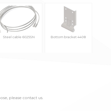
Steel cable 6025SN
Bottom bracket 4408
Top 
se, please contact us.