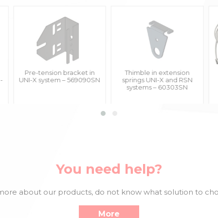
Pre-tension bracket in
Thimble in extension
-
UNI-X system – 569090SN
springs UNI-X and RSN
systems – 60303SN
You need help?
ore about our products, do not know what solution to choo
More