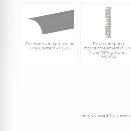
s UNI-X,
Extension springs cover in
Extension spring
UNI-X system – 73SN
mounting element in UNI
X and RSN systems –
5670SN
Do you want to know m