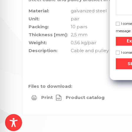
Material:
galvanized steel
Unit:
pair
I cons
Packing:
10 pairs
message
Thickness [mm]:
2,5 mm
Ex
Weight:
0,56 kg/pair
Description:
Cable and pulley holder de
I cons
Files to download:
Print
Product catalog