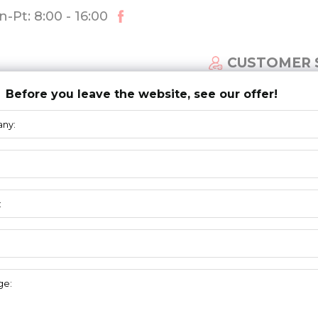
-Pt: 8:00 - 16:00
CUSTOMER 
Before you leave the website, see our offer!
ECTIONAL DOOR SYSTEM
NEWS
DOWNLOAD
ulley bracket in UNI-X system – 502003SN
ASSEMBLY
ELEMENTS
ystem – 502003SN