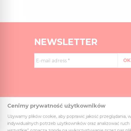
NEWSLETTER
E-
mail
adress
*
Cenimy prywatność użytkowników
Używamy plików cookie, aby poprawić jakość przeglądania, w
indywidualnych potrzeb użytkowników oraz analizować ruch na
wszystkie” oznacza zgodę na wykorzystywanie przez nas pli