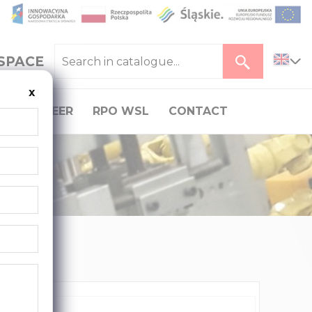
SPACE
x
CAREER
RPO WSL
CONTACT