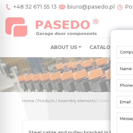
+48 32 671 55 13
biuro@pasedo.pl
Pon
ABOUT US
CATALOGUE
S
Home
/
Products
/
Assembly elements
/
Steel cable and p
Steel cable and pulley bracket in UNI-X s